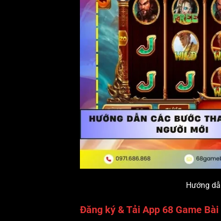
Hướng dẫn
Đăng ký & Tải App 68 Game Bài