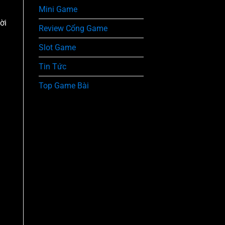
Mini Game
ời
Review Cổng Game
Slot Game
Tin Tức
Top Game Bài