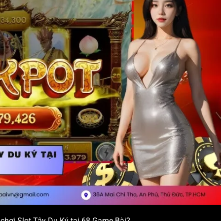
 chơi Slot Tây Du Ký tại 68 Game Bài?