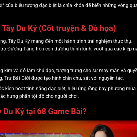
rơi” của biểu tượng đặc biệt là chìa khóa để biến những vòng qu
Tây Du Ký (Cốt truyện & Đồ họa)
ng, Tây Du Ký mang đến một hành trình trải nghiệm thực thụ.
trò Đường Tăng trên con đường thỉnh kinh, vượt qua các kiếp n
 kim và đỏ làm chủ đạo, tượng trưng cho sự may mắn và quy
 Trư Bát Giới được tạo hình chỉn chu, sát với nguyên tác.
ặc kích hoạt tính năng đặc biệt, hiệu ứng rồng bay phượng múa
iác hưng phấn tột độ cho người chơi.
y Du Ký tại 68 Game Bài?