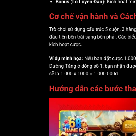
Bonus (Lò Luyện Đan):
Kích hoạt min
Cơ chế vận hành và Cách
Trò chơi sử dụng cấu trúc 5 cuộn, 3 hàn
đầu tiên bên trái sang bên phải. Các bi
kích hoạt cược.
Ví dụ minh họa:
Nếu bạn đặt cược 1.000đ
Đường Tăng ở dòng số 1, bạn nhận được:
sẽ là 1.000 x 1000 = 1.000.000đ.
Hướng dẫn các bước tha