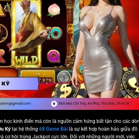
ăn học kinh điển mà còn là nguồn cảm hứng bất tận cho các dò
Du Ký
tại hệ thống
68 Game Bài
là sự kết hợp hoàn hảo giữa đồ
 cơ hội trúng Jackpot cực lớn. Đối với những người mới, việc