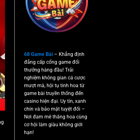
68 Game Bài
– Khẳng định
đẳng cấp cổng game đổi
thưởng hàng đầu! Trải
nghiệm không gian cá cược
mượt mà, hội tụ tinh hoa từ
game bài truyền thống đến
casino hiện đại. Uy tín, xanh
chín và bảo mật tuyệt đối –
Nơi đam mê thăng hoa cùng
ng
cơ hội làm giàu không giới
hạn!