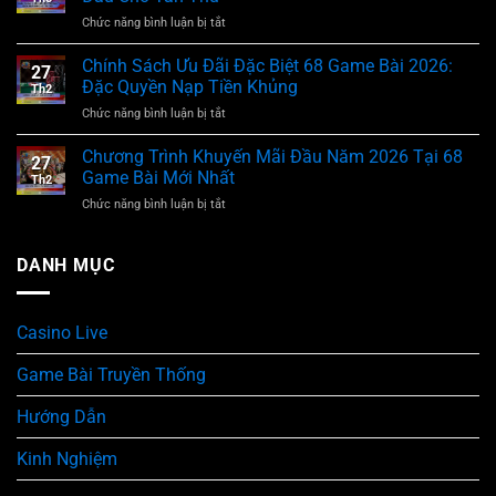
Mãi
Quà
Chức năng bình luận bị tắt
ở
Tháng
Không
Chào
4:
Giới
Tháng
Chính Sách Ưu Đãi Đặc Biệt 68 Game Bài 2026:
Chơi
Hạn
27
3:
68
Đặc Quyền Nạp Tiền Khủng
Th2
68
Game
Chức năng bình luận bị tắt
ở
Game
Bài
Chính
Bài
Nhận
Sách
Chương Trình Khuyến Mãi Đầu Năm 2026 Tại 68
Thưởng
Lại
27
Ưu
100%
Game Bài Mới Nhất
3%
Th2
Đãi
Nạp
Tiền
Chức năng bình luận bị tắt
ở
Đặc
Đầu
Cược
Chương
Biệt
Cho
Trình
68
Tân
Khuyến
DANH MỤC
Game
Thủ
Mãi
Bài
Đầu
2026:
Năm
Đặc
Casino Live
2026
Quyền
Tại
Nạp
Game Bài Truyền Thống
68
Tiền
Game
Khủng
Bài
Hướng Dẫn
Mới
Nhất
Kinh Nghiệm