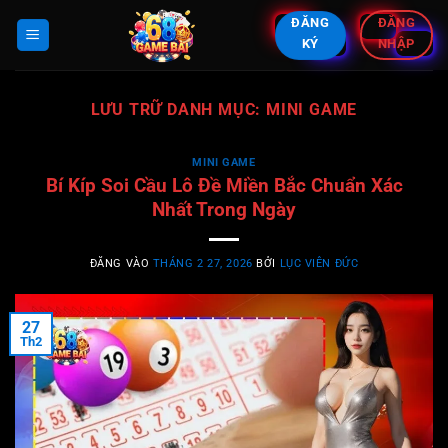
Bỏ
ĐĂNG
ĐĂNG
qua
KÝ
NHẬP
nội
dung
LƯU TRỮ DANH MỤC:
MINI GAME
MINI GAME
Bí Kíp Soi Cầu Lô Đề Miền Bắc Chuẩn Xác
Nhất Trong Ngày
ĐĂNG VÀO
THÁNG 2 27, 2026
BỞI
LỤC VIÊN ĐỨC
27
Th2