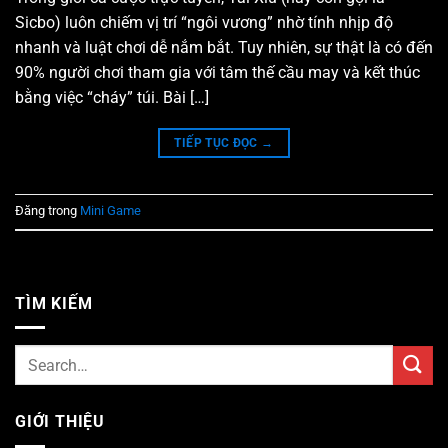
Sicbo) luôn chiếm vị trí “ngôi vương” nhờ tính nhịp độ
nhanh và luật chơi dễ nắm bắt. Tuy nhiên, sự thật là có đến
90% người chơi tham gia với tâm thế cầu may và kết thúc
bằng việc “cháy” túi. Bài […]
TIẾP TỤC ĐỌC
→
Đăng trong
Mini Game
TÌM KIẾM
GIỚI THIỆU