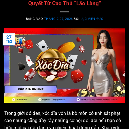
Quyết Từ Cao Thủ “Lão Làng”
ĐĂNG VÀO
THÁNG 2 27, 2026
BỞI
LỤC VIÊN ĐỨC
27
Th2
Trong giới đỏ đen, xóc đĩa vốn là bộ môn có tính sát phạt
cao nhưng cũng đầy rẫy những cơ hội đổi đời nếu bạn sở
hữu một cái đầu lạnh và chiến thuật đúng đắn. Khác với